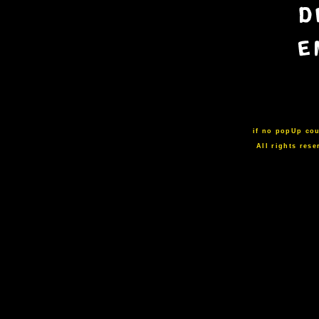
if no popUp cou
All rights re